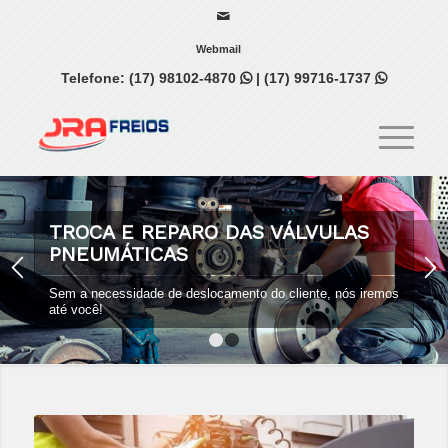
Webmail
Telefone:
(17) 98102-4870
|
(17) 99716-1737


TROCA E REPARO DAS VÁLVULAS
PNEUMÁTICAS
Sem a necessidade de deslocamento do cliente, nós iremos
até você!
1
2